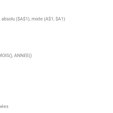
), absolu ($A$1), mixte (A$1, $A1)
 MOIS(), ANNEE()
nnées