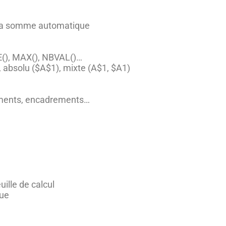
r la somme automatique
NE(), MAX(), NBVAL()…
), absolu ($A$1), mixte (A$1, $A1)
nements, encadrements…
ille de calcul
que