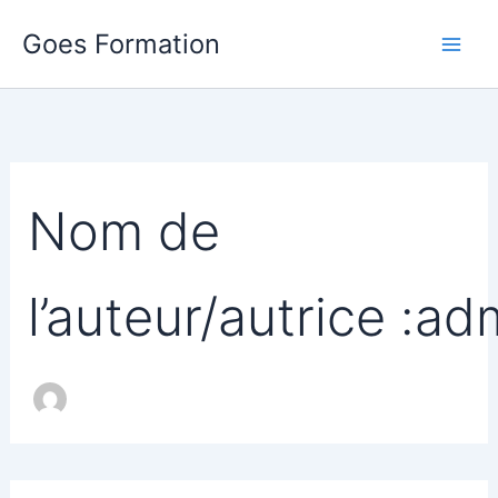
Rechercher :
Aller
Goes Formation
au
contenu
Nom de
l’auteur/autrice :ad